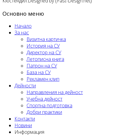
Кюстендил.Designed by {Fast-Design.net}
Основно меню
Начало
За нас
Визитна картичка
История на СУ
Директор на СУ
Летописна книга
Патрон на СУ
База на СУ
Рекламен клип
Дейности
Направления на дейност
Учебна дейност
Спортна подготовка
Добри практики
Контакти
Новини
Информация