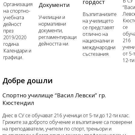
В СУ
гордост
Документи
Организация
“Вас
на спортно-
Левск
Възпитанизите
Училищни и
учебната
Кюст
на училището
нормативни
дейност
се
се представят
документи,
през
обуч
отлично на
регламентиращи
2019/2020
216
национални и
дейността ни.
година.
учен
международни
Календари и
от 5-
състезания.
графици.
12-ти
Добре дошли
Спортно училище “Васил Левски” гр.
Кюстендил
Днес в СУ се обучават 216 ученици от 5-ти до 12-ти клас.
Грижите за доброто обучение и възпитание са поверени
на преподаватели, учители по спорт, треньори и