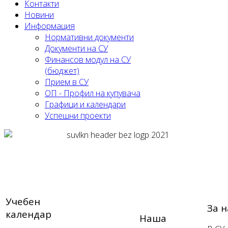
Контакти
Новини
Информация
Нормативни документи
Документи на СУ
Финансов модул на СУ
(бюджет)
Прием в СУ
ОП - Профил на купувача
Графици и календари
Успешни проекти
Учебен
За н
календар
Наша