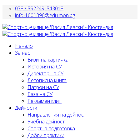
078 / 552249, 543018
info-1001390@edu.mon.bg
Начало
За нас
Визитна картичка
История на СУ
Директор на СУ
Летописна книга
Патрон на СУ
База на СУ
Рекламен клип
Дейности
Направления на дейност
Учебна дейност
Спортна подготовка
Добри практики