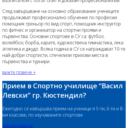
възпитатели с богат опит и доказан професионализъм.
След завършване на основно образование учениците
продължават професионално обучение по професии:
помощник треньор по вид спорт, помощник инструктор
по фитнес и организатор на спортни прояви и
първенства. Основни спортове в СУ са: футбол,
волейбол, борба, карате, художествена гимнастика, лека
атлетика и джудо. Всяка година в СУ се награждават 10-те
най-добри спортисти, спечелили призови места в
първенства и турнири.
вижте повече +
Прием в Спортно училище “Васил
Левски” гр. Кюстендил?
Ежегодно се извършва прием на ученици я 5-ти, 6-ти и 8-
ми класове, по изучаваните спортове
Вижте повече!